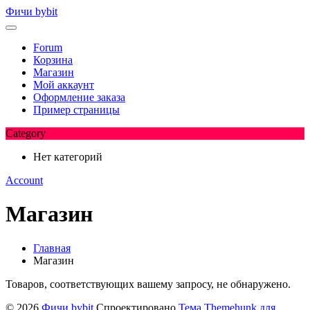
Перейти
Фичи bybit
к
содержимому
Forum
Корзина
Магазин
Мой аккаунт
Оформление заказа
Пример страницы
Category
Нет категорий
Account
Магазин
Главная
Магазин
Товаров, соответствующих вашему запросу, не обнаружено.
© 2026
Фичи bybit
Спроектировано
Тема Themehunk для