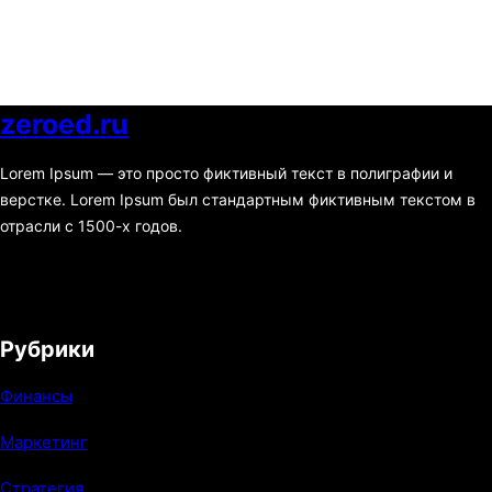
zeroed.ru
Lorem Ipsum — это просто фиктивный текст в полиграфии и
верстке. Lorem Ipsum был стандартным фиктивным текстом в
отрасли с 1500-х годов.
F
X
I
Y
a
n
o
Рубрики
c
s
u
Финансы
e
t
T
b
a
u
Маркетинг
o
g
b
Стратегия