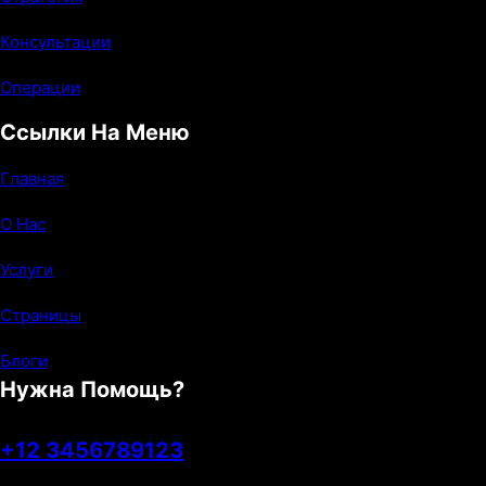
o
r
e
k
a
Консультации
m
Операции
Ссылки На Меню
Главная
О Нас
Услуги
Страницы
Блоги
Нужна Помощь?
+12 3456789123